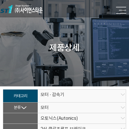
제품상세
모터 · 감속기
카테고리
분류
모터
오토닉스(Autonics)
2상 클로즈루프 브레이크