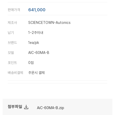
641,000
판매가격
제조사
SCIENCETOWN-Autonics
납기
1~2주이내
브랜드
1ea/pk
모델
AIC-60MA-B
포인트
0점
배송비결제
주문시 결제
file_download
첨부파일
AiC-60MA-B.zip