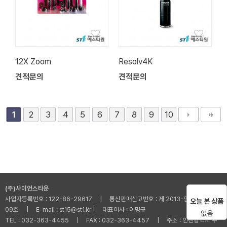
12X Zoom
Resolv4K
견적문의
견적문의
2
3
4
5
6
7
8
9
10
1
(주)사이언스타운
사업자등록번호 : 122-86-29617 | 통신판매신고번호 : 제 2013-인천부평-001
오늘 본 상품
09호 | E-mail : st15@st1.kr | 대표이사 : 이명규
없음
TEL : 032-363-4455 | FAX : 032-363-4457 | 주소 : 인천광역시 부