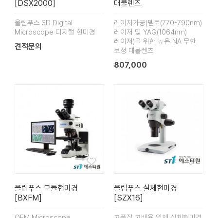
[DSX2000]
대물렌즈
올림푸스 3D Digital
레이저가공(펨토(770-790nm)
Microscope 디지털 현미경
레이저 및 YAG(1064nm)
레이저)을 위한 높은 NA 무한
견적문의
보정 대물렌즈
807,000
올림푸스 모듈현미경
올림푸스 실체현미경
[BXFM]
[SZX16]
OEM Microscope
고품질 고배율 입체 실체현미경