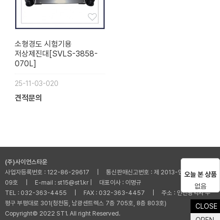
소형경도 시험기용
저상제진대[SVLS-3858-
070L]
25-11-03-020
견적문의
(주)사이언스타운
사업자등록번호 : 122-86-29617 | 통신판매신고번호 : 제 2013-인천부평-001
오늘 본 상품
09호 | E-mail : st15@st1.kr | 대표이사 : 이명규
없음
TEL : 032-363-4455 | FAX : 032-363-4457 | 주소 : 인천광역시 부
평구 부평대로 301(청천동, 남광센트렉스 7층 705호, 8층 803호)
CLOSE
Copyright© 2022 ST1. All right Reserved.