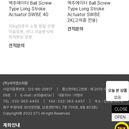
액추에이터 Ball Screw
액추에이터 Ball Screw
Type Long Stroke
Type Long Stroke
Actuator SWBE 40
Actuator SWBE
2K(고하중 전용)
10kg전후의 소형 정밀 선형
견적문의
이송로봇, 바디 이송방식에
최적화된 로봇
견적문의
(주)사이언스타운
사업자등록번호 : 122-86-29617 | 통신판매신고번호 : 제 2013-인천부평-001
오늘 본 상품
09호 | E-mail : st15@st1.kr | 대표이사 : 이명규
없음
TEL : 032-363-4455 | FAX : 032-363-4457 | 주소 : 인천광역시 부
평구 부평대로 301(청천동, 남광센트렉스 7층 705호, 8층 803호)
CLOSE
Copyright© 2022 ST1. All right Reserved.
OPEN
계좌안내