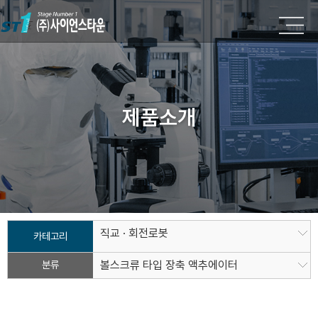
제품소개
직교 · 회전로봇
카테고리
분류
볼스크류 타입 장축 액추에이터