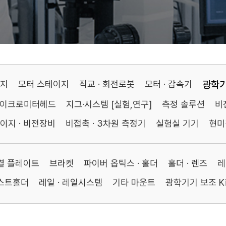
이지
모터 스테이지
직교 · 회전로봇
모터 · 감속기
광학
마이크로미터헤드
지그·시스템 [실험,연구]
측정 솔루션
비
이지 · 비전장비
비접촉 · 3차원 측정기
실험실 기기
현미
연결 플레이트
브라켓
파이버 옵틱스 · 홀더
홀더 · 렌즈
레
포스트홀더
레일 · 레일시스템
기타 마운트
광학기기 보조 Ki