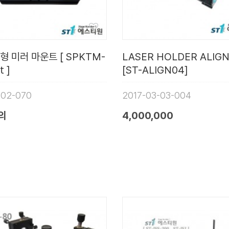
형 미러 마운트 [ SPKTM-
LASER HOLDER ALIGN
t ]
[ST-ALIGN04]
-02-070
2017-03-03-004
의
4,000,000