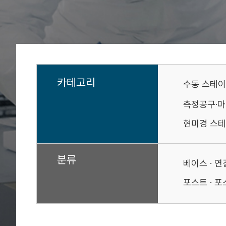
카테고리
수동 스테
측정공구·
현미경 스테
분류
베이스 · 
포스트 · 