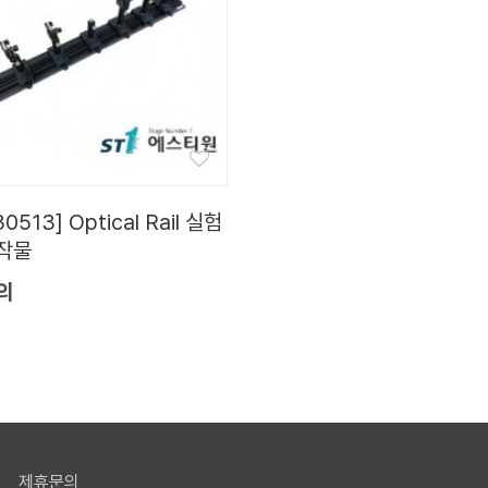
30513] Optical Rail 실험
작물
의
제휴문의