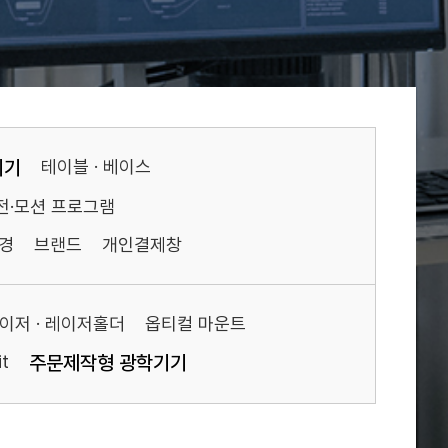
기기
테이블 · 베이스
전·모션 프로그램
경
브랜드
개인결제창
이저 · 레이저홀더
옵티컬 마운트
t
주문제작형 광학기기