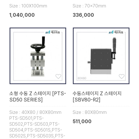
Size : 100X100mm
Size : 70x70mm
1,040,000
336,000
소형 수동 Z 스테이지 [PTS-
수동스테이지 Z 스테이지
SD50 SERIES]
[SBV80-R2]
Size : 40X80 / 80X80mm
Size : 80X80mm
PTS-SD501,PTS-
511,000
SD502,PTS-SD503,PTS-
SD504,PTS-SD501S,PTS-
SD502S,PTS-SD503S,PTS-