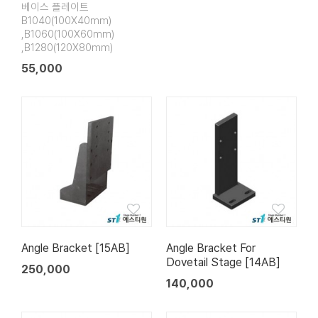
베이스 플레이트
B1040(100X40mm)
,B1060(100X60mm)
,B1280(120X80mm)
55,000
Angle Bracket [15AB]
Angle Bracket For
Dovetail Stage [14AB]
250,000
140,000