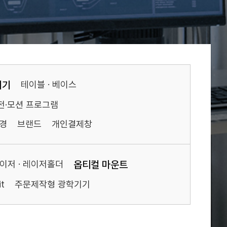
기기
테이블 · 베이스
전·모션 프로그램
경
브랜드
개인결제창
이저 · 레이저홀더
옵티컬 마운트
t
주문제작형 광학기기