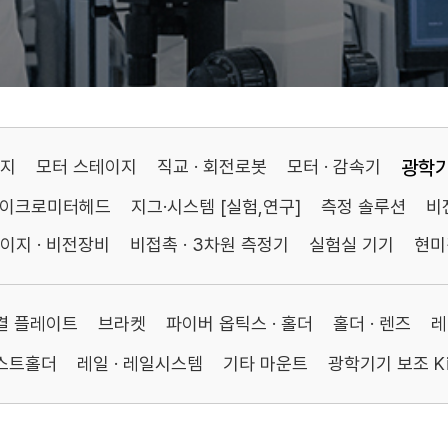
이지
모터 스테이지
직교 · 회전로봇
모터 · 감속기
광학
마이크로미터헤드
지그·시스템 [실험,연구]
측정 솔루션
비
이지 · 비전장비
비접촉 · 3차원 측정기
실험실 기기
현미
연결 플레이트
브라켓
파이버 옵틱스 · 홀더
홀더 · 렌즈
레
포스트홀더
레일 · 레일시스템
기타 마운트
광학기기 보조 Ki