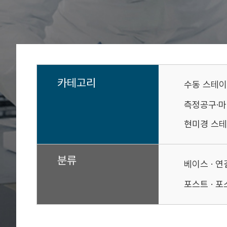
카테고리
수동 스테
측정공구·
현미경 스테
분류
베이스 · 
포스트 · 