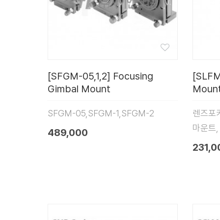
[SFGM-05,1,2] Focusing
[SLFM
Gimbal Mount
Moun
SFGM-05,SFGM-1,SFGM-2
렌즈포커
마운트,
489,000
231,0