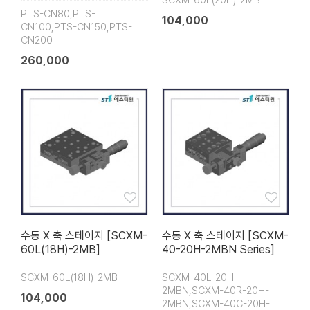
SCXM-60L(20H)-2MB
PTS-CN80,PTS-
104,000
CN100,PTS-CN150,PTS-
CN200
260,000
수동 X 축 스테이지 [SCXM-
수동 X 축 스테이지 [SCXM-
60L(18H)-2MB]
40-20H-2MBN Series]
SCXM-60L(18H)-2MB
SCXM-40L-20H-
2MBN,SCXM-40R-20H-
104,000
2MBN,SCXM-40C-20H-