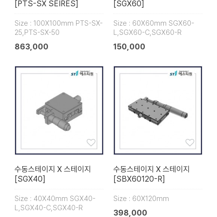
[PTS-SX SEIRES]
[SGX60]
Size : 100X100mm PTS-SX-
Size : 60X60mm SGX60-
25,PTS-SX-50
L,SGX60-C,SGX60-R
863,000
150,000
수동스테이지 X 스테이지
수동스테이지 X 스테이지
[SGX40]
[SBX60120-R]
Size : 40X40mm SGX40-
Size : 60X120mm
L,SGX40-C,SGX40-R
398,000