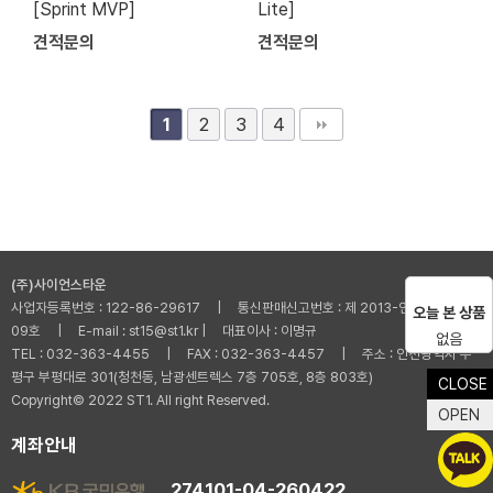
[Sprint MVP]
Lite]
견적문의
견적문의
2
3
4
1
(주)사이언스타운
사업자등록번호 : 122-86-29617 | 통신판매신고번호 : 제 2013-인천부평-001
오늘 본 상품
09호 | E-mail : st15@st1.kr | 대표이사 : 이명규
없음
TEL : 032-363-4455 | FAX : 032-363-4457 | 주소 : 인천광역시 부
평구 부평대로 301(청천동, 남광센트렉스 7층 705호, 8층 803호)
CLOSE
Copyright© 2022 ST1. All right Reserved.
OPEN
계좌안내
274101-04-260422