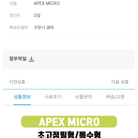
모델
APEX MICRO
포인트
0점
배송비결제
주문시 결제
file_download
첨부파일
이전상품
다음 상품
상품정보
사용후기
상품문의
배송/교환