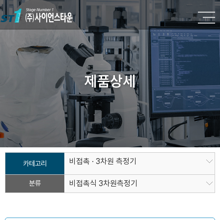
제품상세
비접촉 · 3차원 측정기
카테고리
분류
비접촉식 3차원측정기