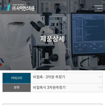
제품상세
비접촉 · 3차원 측정기
카테고리
분류
비접촉식 3차원측정기