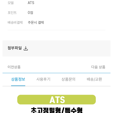
모델
ATS
포인트
0점
배송비결제
주문시 결제
file_download
첨부파일
이전상품
다음 상품
상품정보
사용후기
상품문의
배송/교환