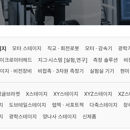
이지
모터 스테이지
직교 · 회전로봇
모터 · 감속기
광학
마이크로미터헤드
지그·시스템 [실험,연구]
측정 솔루션
비
이지 · 비전장비
비접촉 · 3차원 측정기
실험실 기기
현미
앵글브라켓
X스테이지
XY스테이지
XYZ스테이지
XZ
지
도브테일스테이지
랩잭 · 서포트잭
다축스테이지
장
지
광학스테이지
양나사 스테이지
신제품