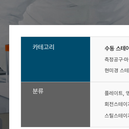
카테고리
수동 스테
측정공구·
현미경 스테
분류
플레이트, 
회전스테이
스틸스테이