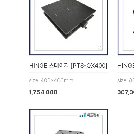
HINGE 스테이지 [PTS-QX400]
HING
size: 400x400mm
size:
1,754,000
307,