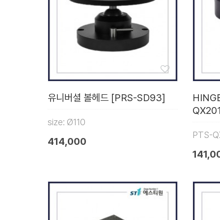
유니버셜 볼헤드 [PRS-SD93]
HING
QX20
size: Ø110
PTS-Q
414,000
141,0