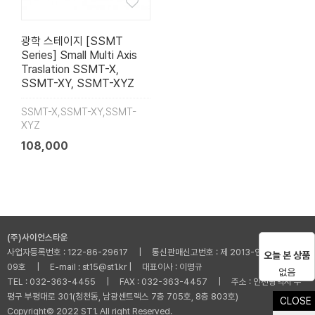
광학 스테이지 [SSMT
Series] Small Multi Axis
Traslation SSMT-X,
SSMT-XY, SSMT-XYZ
SSMT-X,SSMT-XY,SSMT-
XYZ
108,000
(주)사이언스타운
사업자등록번호 : 122-86-29617 | 통신판매신고번호 : 제 2013-인천부평-001
오늘 본 상품
09호 | E-mail : st15@st1.kr | 대표이사 : 이명규
없음
TEL : 032-363-4455 | FAX : 032-363-4457 | 주소 : 인천광역시 부
평구 부평대로 301(청천동, 남광센트렉스 7층 705호, 8층 803호)
CLOSE
Copyright© 2022 ST1. All right Reserved.