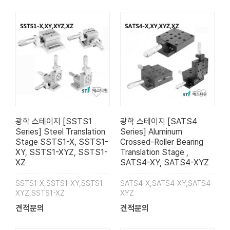
광학 스테이지 [SSTS1
광학 스테이지 [SATS4
Series] Steel Translation
Series] Aluminum
Stage SSTS1-X, SSTS1-
Crossed-Roller Bearing
XY, SSTS1-XYZ, SSTS1-
Translation Stage ,
XZ
SATS4-XY, SATS4-XYZ
SSTS1-X,SSTS1-XY,SSTS1-
SATS4-X,SATS4-XY,SATS4-
XYZ,SSTS1-XZ
XYZ
견적문의
견적문의