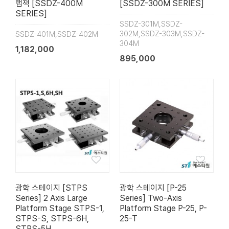
랩잭 [SSDZ-400M
[SSDZ-300M SERIES]
SERIES]
SSDZ-301M,SSDZ-
302M,SSDZ-303M,SSDZ-
SSDZ-401M,SSDZ-402M
304M
1,182,000
895,000
광학 스테이지 [STPS
광학 스테이지 [P-25
Series] 2 Axis Large
Series] Two-Axis
Platform Stage STPS-1,
Platform Stage P-25, P-
STPS-S, STPS-6H,
25-T
STPS-5H