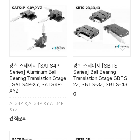
광학 스테이지 [SATS4P
광학 스테이지 [SBTS
Series] Aluminum Ball
Series] Ball Bearing
Bearing Translation Stage
Translation Stage SBTS-
, SATS4P-XY, SATS4P-
23, SBTS-33, SBTS-43
XYZ
0
ATS4P-X,ATS4P-XY,ATS4P-
XYZ
견적문의