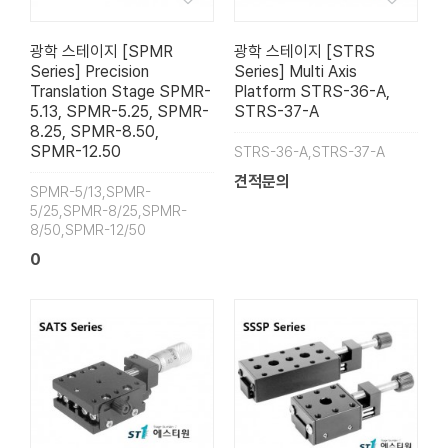
광학 스테이지 [SPMR
광학 스테이지 [STRS
Series] Precision
Series] Multi Axis
Translation Stage SPMR-
Platform STRS-36-A,
5.13, SPMR-5.25, SPMR-
STRS-37-A
8.25, SPMR-8.50,
SPMR-12.50
STRS-36-A,STRS-37-A
견적문의
SPMR-5/13,SPMR-
5/25,SPMR-8/25,SPMR-
8/50,SPMR-12/50
0