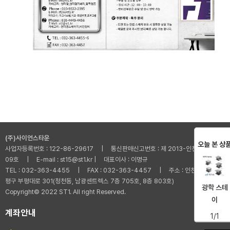
(주)사이언스타운
오늘 본 상
사업자등록번호 : 122-86-29617 | 통신판매신고번호 : 제 2013-인천부평-001
09호 | E-mail : st15@st1.kr | 대표이사 : 이명규
TEL : 032-363-4455 | FAX : 032-363-4457 | 주소 : 인천광역시 부
평구 부평대로 301(청천동, 남광센트렉스 7층 705호, 8층 803호)
광학 스테
Copyright© 2022 ST1. All right Reserved.
이
계좌안내
1/1