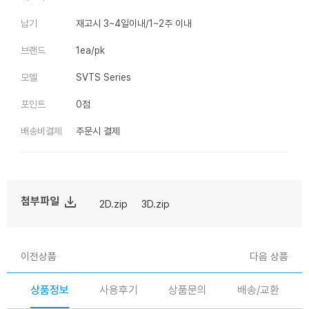
납기
재고시 3~4일이내/1~2주 이내
브랜드
1ea/pk
모델
SVTS Series
포인트
0점
배송비결제
주문시 결제
file_download
첨부파일
2D.zip
3D.zip
이전상품
다음 상품
상품정보
사용후기
상품문의
배송/교환