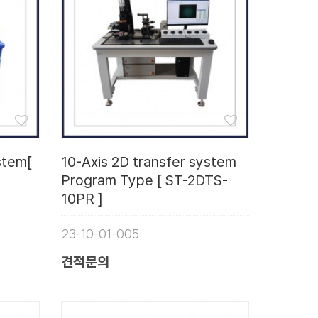
stem[
10-Axis 2D transfer system
Program Type [ ST-2DTS-
10PR ]
23-10-01-005
견적문의