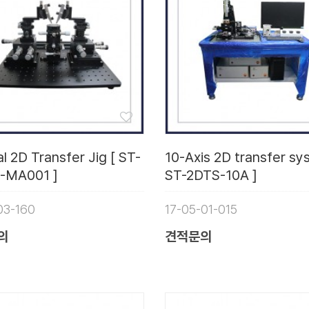
 2D Transfer Jig [ ST-
10-Axis 2D transfer sy
-MA001 ]
ST-2DTS-10A ]
03-160
17-05-01-015
의
견적문의