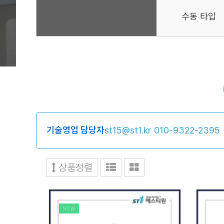
수동 타입
기술영업 담당자
st15@st1.kr
010-9322-2395
상품정렬
NEW