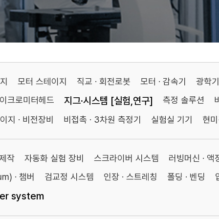
이지
모터 스테이지
직교 · 회전로봇
모터 · 감속기
광학
마이크로미터헤드
지그·시스템 [실험,연구]
측정 솔루션
이지 · 비전장비
비접촉 · 3차원 측정기
실험실 기기
현미
 제작
자동화 실험 장비
스크라이버 시스템
러빙머신 · 
m) · 챔버
검교정 시스템
인장 · 스트레칭
폴딩 · 벤딩
fer system