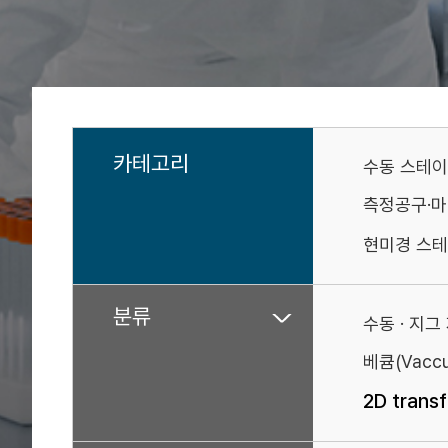
카테고리
수동 스테
측정공구·
현미경 스테
분류
수동 · 지그
베큠(Vaccu
2D trans