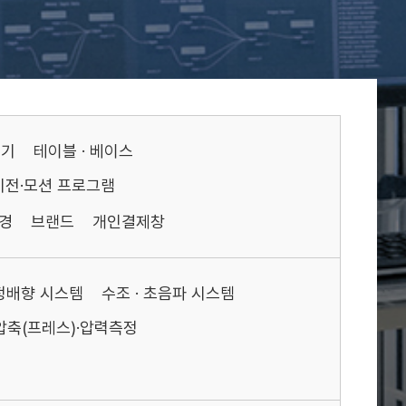
기기
테이블 · 베이스
비전·모션 프로그램
경
브랜드
개인결제창
액정배향 시스템
수조 · 초음파 시스템
압축(프레스)·압력측정