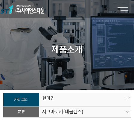
제품소개
현미경
카테고리
분류
시그마코키(대물렌즈)