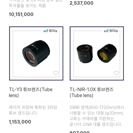
가시광선 및 UV 파장 모두 높은
2,537,000
투과율을 보이는 제품
10,151,000
TL-Y3 튜브렌즈(Tube
TL-NIR-1.0X 튜브렌즈
lens)
(Tube lens)
레이저 파장에 특화된 3파장
SWIR 영역(900-1700nm)에서
튜브 렌즈입니다.
사용할 수 있는 대형 (φ33mm)
고화소 카메라를 지원하는,
1,153,000
광시야 고NA 대물 렌즈입니다.