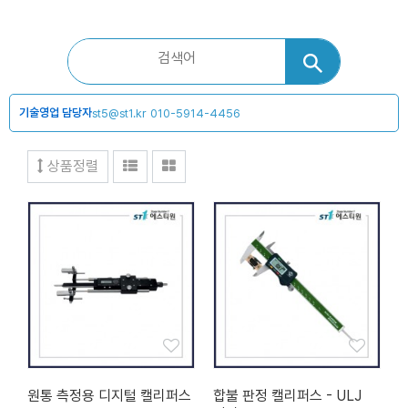
기술영업 담당자
st5@st1.kr
010-5914-4456
상품정렬
원통 측정용 디지털 캘리퍼스
합불 판정 캘리퍼스 - ULJ