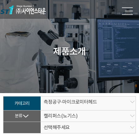
제품소개
측정공구·마이크로미터헤드
카테고리
분류
캘리퍼스(노기스)
선택해주세요