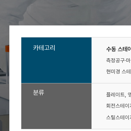
카테고리
수동 스테
측정공구·
현미경 스테
분류
플레이트, 
회전스테이
스틸스테이