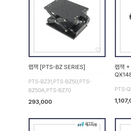
랩잭 [PTS-BZ SERIES]
랩잭 +
QX148
PTS-BZ31,PTS-BZ50,PTS-
PTS-Q
BZ50A,PTS-BZ70
1,107
293,000