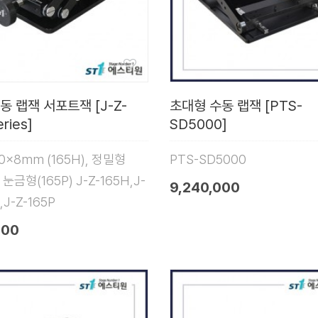
동 랩잭 서포트잭 [J-Z-
초대형 수동 랩잭 [PTS-
ries]
SD5000]
10x8mm (165H), 정밀형
PTS-SD5000
, 눈금형(165P) J-Z-165H,J-
9,240,000
,J-Z-165P
000