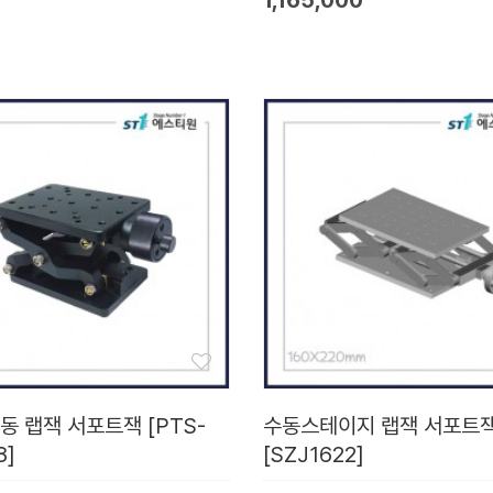
1,165,000
동 랩잭 서포트잭 [PTS-
수동스테이지 랩잭 서포트
8]
[SZJ1622]