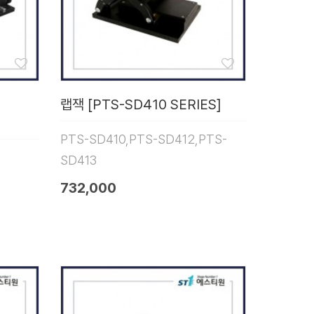
랩잭 [PTS-SD410 SERIES]
PTS-SD410,PTS-SD412,PTS-
SD413
732,000