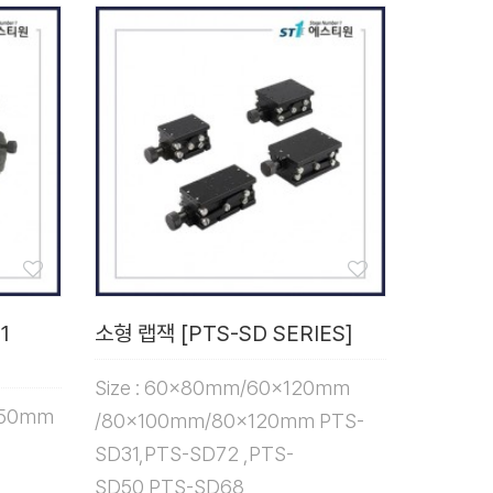
1
소형 랩잭 [PTS-SD SERIES]
Size : 60x80mm/60x120mm
150mm
/80x100mm/80x120mm PTS-
SD31,PTS-SD72 ,PTS-
SD50,PTS-SD68