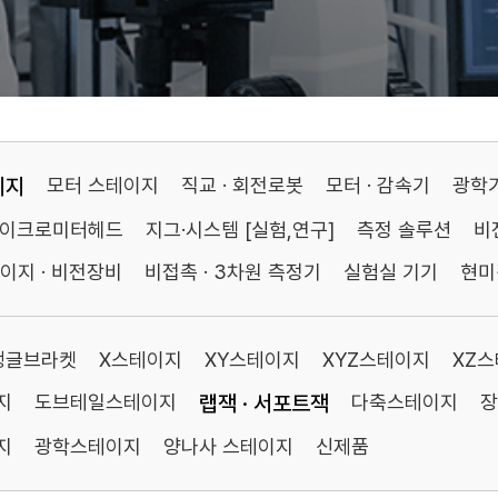
이지
모터 스테이지
직교 · 회전로봇
모터 · 감속기
광학
마이크로미터헤드
지그·시스템 [실험,연구]
측정 솔루션
비
이지 · 비전장비
비접촉 · 3차원 측정기
실험실 기기
현미
앵글브라켓
X스테이지
XY스테이지
XYZ스테이지
XZ
지
도브테일스테이지
랩잭 · 서포트잭
다축스테이지
장
지
광학스테이지
양나사 스테이지
신제품