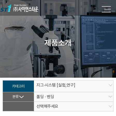
제품소개
지그·시스템 [실험,연구]
카테고리
분류
폴딩 · 벤딩
선택해주세요