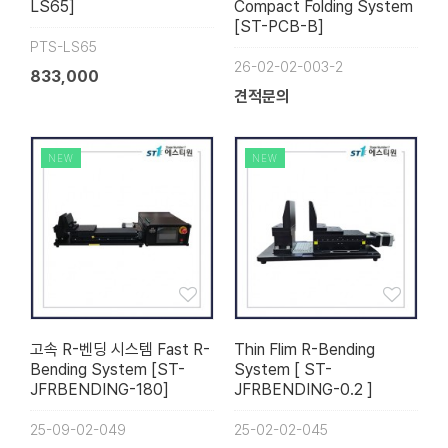
LS65]
Compact Folding System
[ST-PCB-B]
PTS-LS65
26-02-02-003-2
833,000
견적문의
NEW
NEW
고속 R-벤딩 시스템 Fast R-
Thin Flim R-Bending
Bending System [ST-
System [ ST-
JFRBENDING-180]
JFRBENDING-0.2 ]
25-09-02-049
25-02-02-045