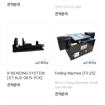
견적문의
2019-09-03-049
견적문의
R-BENDING SYSTEM
Folding Machine [F3-2S]
[ST-BJS-0815-PCK]
films Folding Machine Small
견적문의
Size Model
견적문의