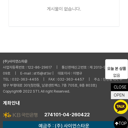
게시물이 없습니다.
(주)사이언스타운
사업자등록번호 : 122-86-29617 | 통신판매신고번호 : 제 2013-인천부평-001
오늘 본 상품
09호 | E-mail : st15@st1.kr | 대표이사 : 이명규
없음
TEL : 032-363-4455 | FAX : 032-363-4457 | 주소 : 인천광역시 부
평구 부평대로 301(청천동, 남광센트렉스 7층 705호, 8층 803호)
CLOSE
Copyright© 2022 ST1. All right Reserved.
OPEN
계좌안내
274101-04-260422
TOP
예금주 : (주) 사이언스타운