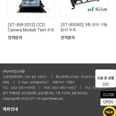
[ST-BW-2012] CCD
[ST-B5060] 3축 모터 구동
Camera Module Test 수조
방식 수조
견적문의
견적문의
(주)사이언스타운
사업자등록번호 : 122-86-29617 | 통신판매신고번호 : 제 2013-인천부평-001
오늘 본 상품
09호 | E-mail : st15@st1.kr | 대표이사 : 이명규
없음
TEL : 032-363-4455 | FAX : 032-363-4457 | 주소 : 인천광역시 부
평구 부평대로 301(청천동, 남광센트렉스 7층 705호, 8층 803호)
CLOSE
Copyright© 2022 ST1. All right Reserved.
OPEN
계좌안내