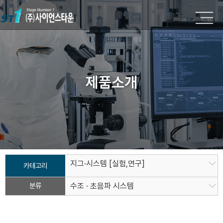
제품소개
지그·시스템 [실험,연구]
카테고리
분류
수조 · 초음파 시스템