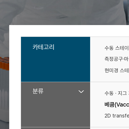
카테고리
수동 스테
측정공구·
현미경 스테
분류
수동 · 지그
베큠(Vacc
2D transf