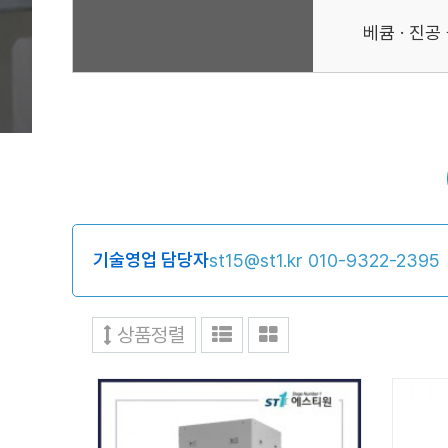
베큠 · 진
기술영업 담당자
st15@st1.kr
010-9322-2395
상품정렬