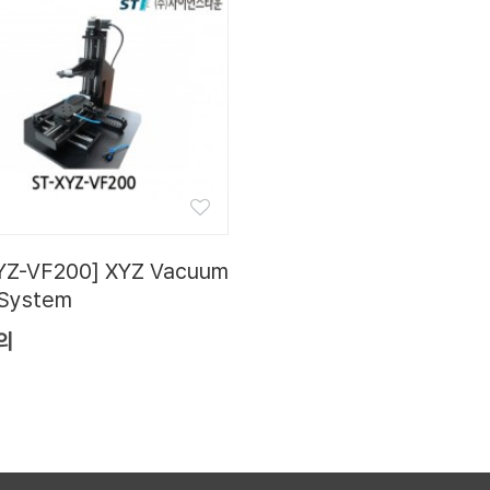
YZ-VF200] XYZ Vacuum
 System
의