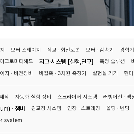
이지
모터 스테이지
직교 · 회전로봇
모터 · 감속기
광학
마이크로미터헤드
지그·시스템 [실험,연구]
측정 솔루션
이지 · 비전장비
비접촉 · 3차원 측정기
실험실 기기
현미
 제작
자동화 실험 장비
스크라이버 시스템
러빙머신 · 
um) · 챔버
검교정 시스템
인장 · 스트레칭
폴딩 · 벤딩
er system