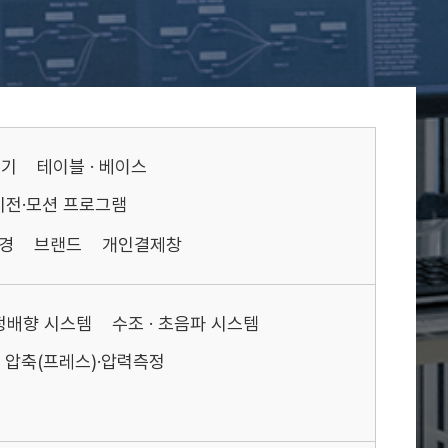
기기
테이블 · 베이스
비전·모션 프로그램
경
브랜드
개인결제창
액정배향 시스템
수조 · 초음파 시스템
압축(프레스)·압력측정