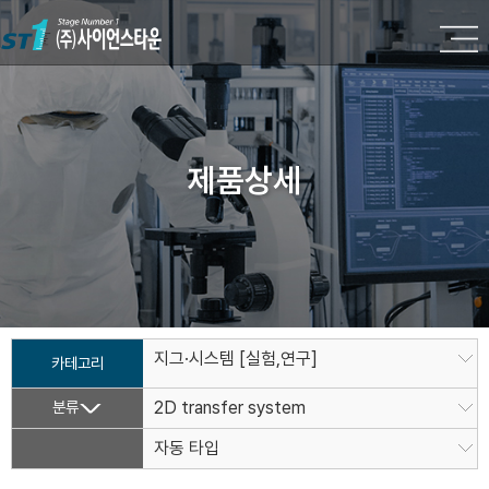
제품상세
지그·시스템 [실험,연구]
카테고리
분류
2D transfer system
자동 타입