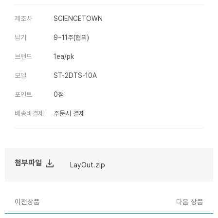
제조사
SCIENCETOWN
납기
9~11주(협의)
브랜드
1ea/pk
모델
ST-2DTS-10A
포인트
0점
배송비결제
주문시 결제
file_download
첨부파일
LayOut.zip
이전상품
다음 상품