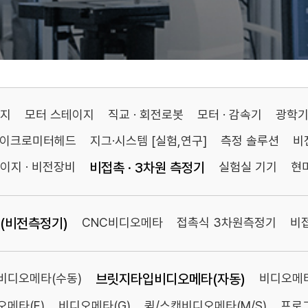
이지
모터 스테이지
직교 · 회전로봇
모터 · 감속기
광학
마이크로미터헤드
지그·시스템 [실험,연구]
측정 솔루션
비
이지 · 비전장비
비접촉 · 3차원 측정기
실험실 기기
현
(비전측정기)
CNC비디오메타
접촉식 3차원측정기
비
비디오메타(수동)
브릿지타입비디오메타(자동)
비디오메타
메타(F)
비디오메타(G)
퀵/스캔비디오메타(M/S)
프로