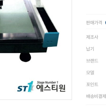
판매가격
제조사
납기
브랜드
모델
포인트
배송비결