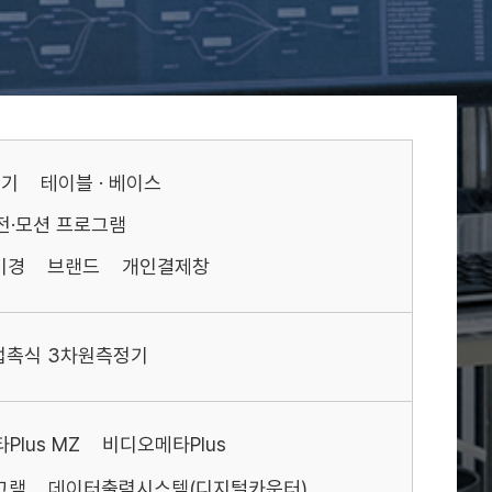
기기
테이블 · 베이스
전·모션 프로그램
미경
브랜드
개인결제창
접촉식 3차원측정기
Plus MZ
비디오메타Plus
그램
데이터출력시스템(디지털카운터)