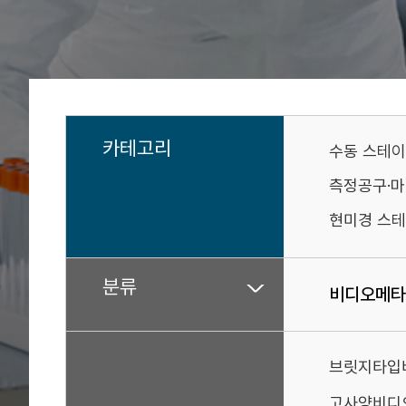
카테고리
수동 스테
측정공구·
현미경 스테
분류
비디오메타
브릿지타입
고사양비디오