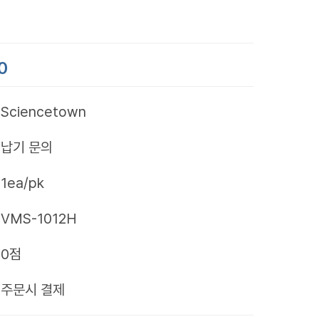
0
Sciencetown
납기 문의
1ea/pk
VMS-1012H
0점
제
주문시 결제