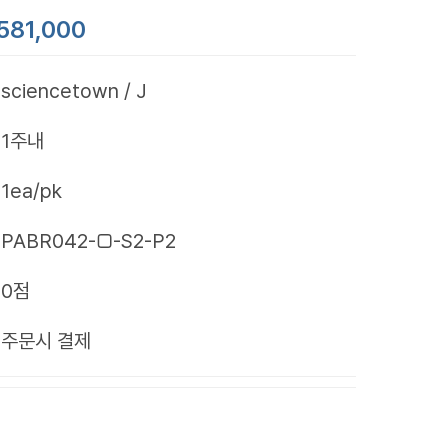
581,000
sciencetown / J
1주내
1ea/pk
PABR042-□-S2-P2
0점
제
주문시 결제