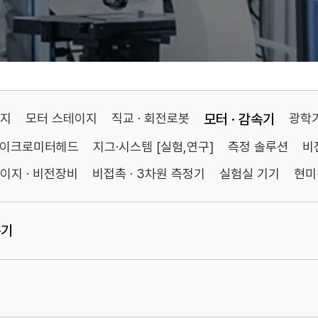
이지
모터 스테이지
직교 · 회전로봇
모터 · 감속기
광학
마이크로미터헤드
지그·시스템 [실험,연구]
측정 솔루션
비
이지 · 비전장비
비접촉 · 3차원 측정기
실험실 기기
현미
속기