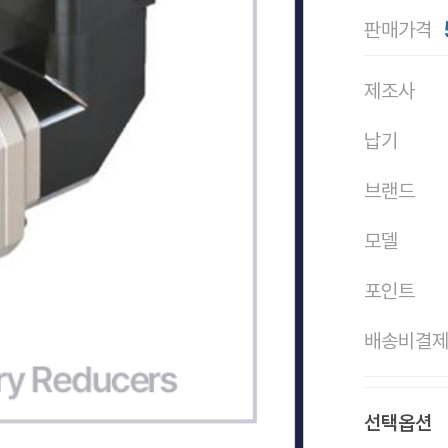
판매가격
제조사
납기
브랜드
모델
포인트
배송비결
선택옵션