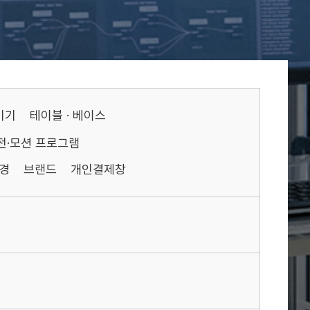
기기
테이블 · 베이스
전·모션 프로그램
경
브랜드
개인결제창