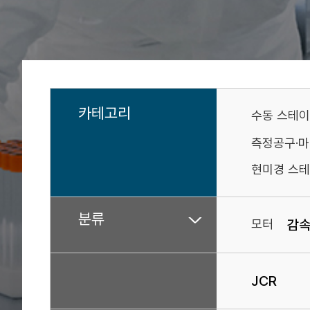
카테고리
수동 스테
측정공구·
현미경 스테
분류
모터
감
JCR