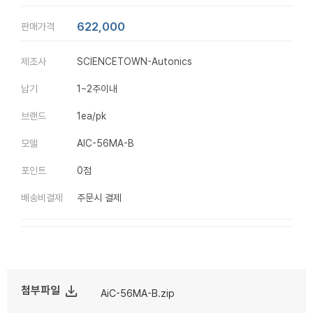
622,000
판매가격
제조사
SCIENCETOWN-Autonics
납기
1~2주이내
브랜드
1ea/pk
모델
AIC-56MA-B
포인트
0점
배송비결제
주문시 결제
file_download
첨부파일
AiC-56MA-B.zip