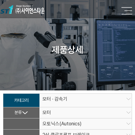
제품상세
모터 · 감속기
카테고리
분류
모터
오토닉스(Autonics)
2상 클로즈루프 브레이크