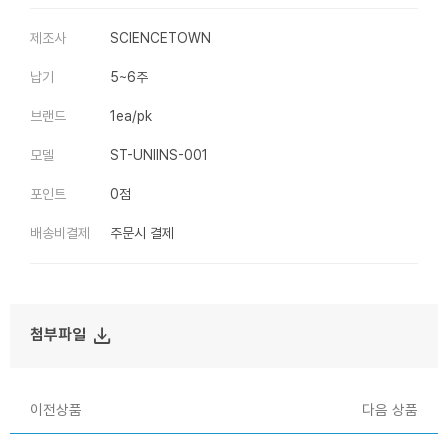
제조사
SCIENCETOWN
납기
5~6주
브랜드
1ea/pk
모델
ST-UNIINS-001
포인트
0점
배송비결제
주문시 결제
file_download
첨부파일
이전상품
다음 상품