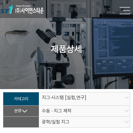
제품상세
지그·시스템 [실험,연구]
카테고리
분류
수동 · 지그 제작
광학/실험 지그