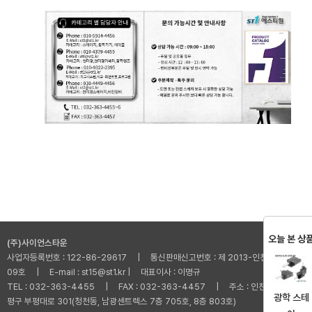
오늘 본 상
(주)사이언스타운
사업자등록번호 : 122-86-29617 | 통신판매신고번호 : 제 2013-인천부평-001
09호 | E-mail : st15@st1.kr | 대표이사 : 이명규
TEL : 032-363-4455 | FAX : 032-363-4457 | 주소 : 인천광역시 부
광학 스테
평구 부평대로 301(청천동, 남광센트렉스 7층 705호, 8층 803호)