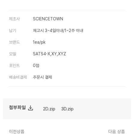
제조사
SCIENCETOWN
납기
재고시 3~4일이내/1~2주 이내
브랜드
1ea/pk
모델
SATS4-X,XY,XYZ
포인트
0점
배송비결제
주문시 결제
file_download
첨부파일
2D.zip
3D.zip
이전상품
다음 상품