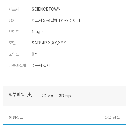
제조사
SCIENCETOWN
납기
재고시 3~4일이내/1~2주 이내
브랜드
1ea/pk
모델
SATS4P-X,XY,XYZ
포인트
0점
배송비결제
주문시 결제
file_download
첨부파일
2D.zip
3D.zip
이전상품
다음 상품