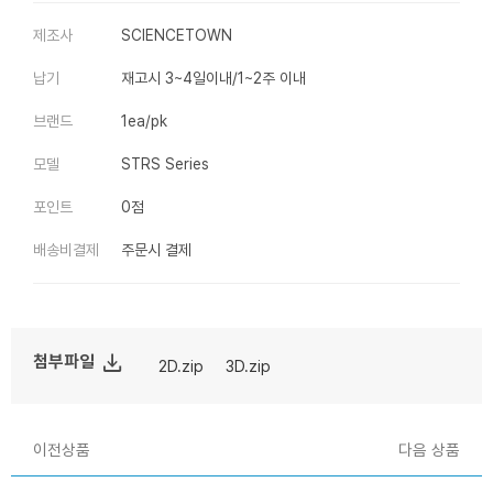
제조사
SCIENCETOWN
납기
재고시 3~4일이내/1~2주 이내
브랜드
1ea/pk
모델
STRS Series
포인트
0점
배송비결제
주문시 결제
file_download
첨부파일
2D.zip
3D.zip
이전상품
다음 상품