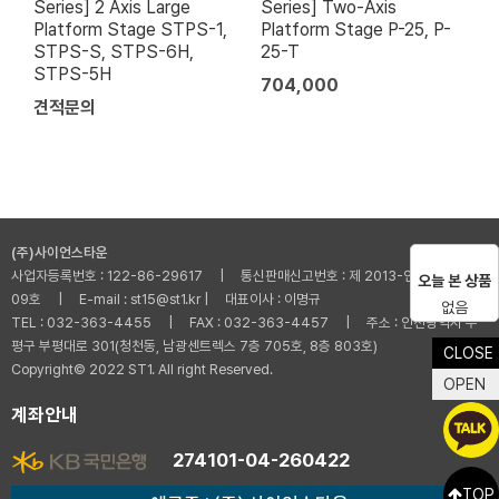
Series] 2 Axis Large
Series] Two-Axis
Platform Stage STPS-1,
Platform Stage P-25, P-
STPS-S, STPS-6H,
25-T
STPS-5H
704,000
견적문의
(주)사이언스타운
사업자등록번호 : 122-86-29617 | 통신판매신고번호 : 제 2013-인천부평-001
오늘 본 상품
09호 | E-mail : st15@st1.kr | 대표이사 : 이명규
없음
TEL : 032-363-4455 | FAX : 032-363-4457 | 주소 : 인천광역시 부
평구 부평대로 301(청천동, 남광센트렉스 7층 705호, 8층 803호)
CLOSE
Copyright© 2022 ST1. All right Reserved.
OPEN
계좌안내
274101-04-260422
TOP