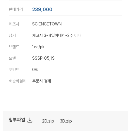
239,000
판매가격
제조사
SCIENCETOWN
납기
재고시 3~4일이내/1~2주 이내
브랜드
1ea/pk
모델
SSSP-05,1S
포인트
0점
배송비결제
주문시 결제
file_download
첨부파일
2D.zip
3D.zip