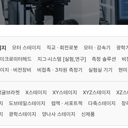
이지
모터 스테이지
직교 · 회전로봇
모터 · 감속기
광학
마이크로미터헤드
지그·시스템 [실험,연구]
측정 솔루션
비
이지 · 비전장비
비접촉 · 3차원 측정기
실험실 기기
현미
앵글브라켓
X스테이지
XY스테이지
XYZ스테이지
XZ
지
도브테일스테이지
랩잭 · 서포트잭
다축스테이지
장
지
광학스테이지
양나사 스테이지
신제품