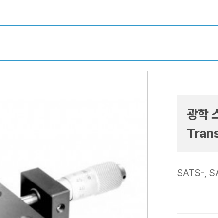
광학 
Trans
SATS-,