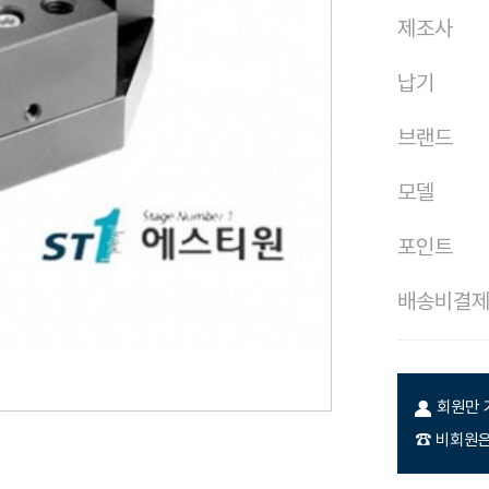
제조사
납기
브랜드
모델
포인트
배송비결
회원만 
☎ 비회원은