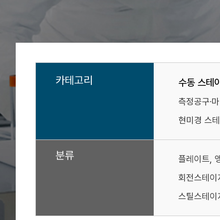
카테고리
수동 스테
측정공구·
현미경 스테
분류
플레이트, 
회전스테이
스틸스테이