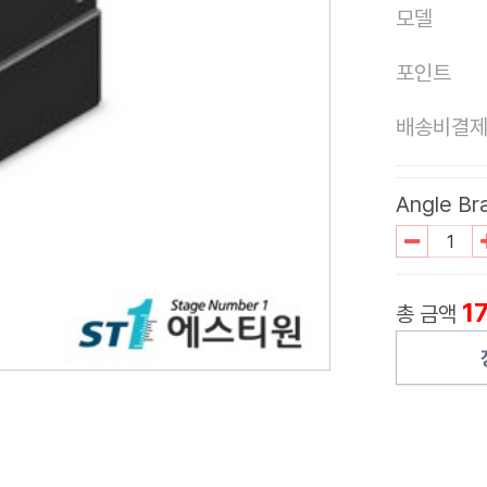
모델
포인트
배송비결
Angle Br
1
총 금액