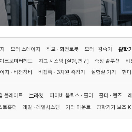
이지
모터 스테이지
직교 · 회전로봇
모터 · 감속기
광학
마이크로미터헤드
지그·시스템 [실험,연구]
측정 솔루션
비
이지 · 비전장비
비접촉 · 3차원 측정기
실험실 기기
현미
연결 플레이트
브라켓
파이버 옵틱스 · 홀더
홀더 · 렌즈
레
포스트홀더
레일 · 레일시스템
기타 마운트
광학기기 보조 Ki