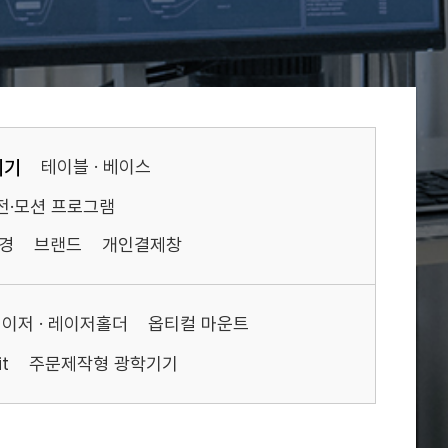
기기
테이블 · 베이스
전·모션 프로그램
경
브랜드
개인결제창
이저 · 레이저홀더
옵티컬 마운트
t
주문제작형 광학기기