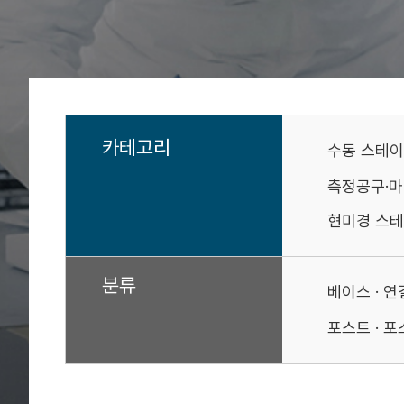
카테고리
수동 스테
측정공구·
현미경 스테
분류
베이스 · 
포스트 · 