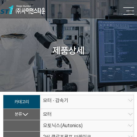
제품상세
모터 · 감속기
카테고리
분류
모터
오토닉스(Autonics)
2상 클로즈루프 브레이크