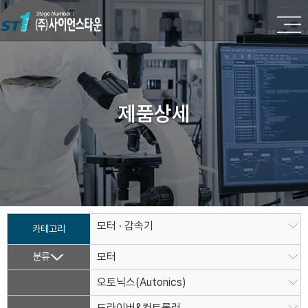
제품상세
모터 · 감속기
카테고리
분류
모터
오토닉스(Autonics)
드라이버&컨트롤러