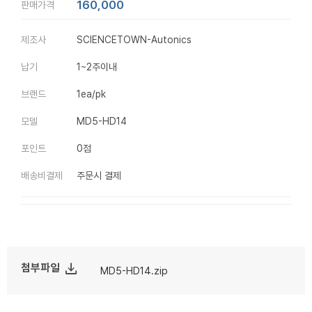
160,000
판매가격
제조사
SCIENCETOWN-Autonics
납기
1~2주이내
브랜드
1ea/pk
모델
MD5-HD14
포인트
0점
배송비결제
주문시 결제
file_download
첨부파일
MD5-HD14.zip