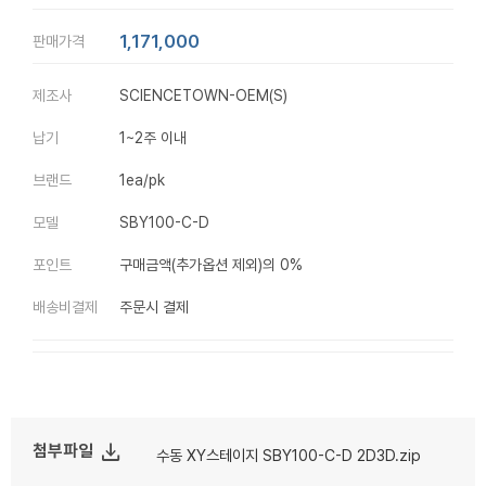
1,171,000
판매가격
제조사
SCIENCETOWN-OEM(S)
납기
1~2주 이내
브랜드
1ea/pk
모델
SBY100-C-D
포인트
구매금액(추가옵션 제외)의 0%
배송비결제
주문시 결제
file_download
첨부파일
수동 XY스테이지 SBY100-C-D 2D3D.zip