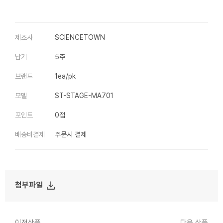
제조사
SCIENCETOWN
납기
5주
브랜드
1ea/pk
모델
ST-STAGE-MA701
포인트
0점
배송비결제
주문시 결제
file_download
첨부파일
이전상품
다음 상품