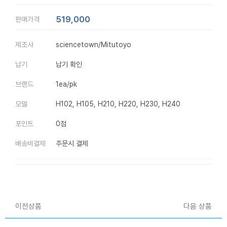
519,000
판매가격
제조사
sciencetown/Mitutoyo
납기
납기 확인
브랜드
1ea/pk
모델
H102, H105, H210, H220, H230, H240
포인트
0점
배송비결제
주문시 결제
이전상품
다음 상품