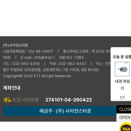
(주)사이언스타운
사업자등록번호 : 122-86-29617 | 통신판매신고번호 : 제 2013-인천부평-001
오늘 본 상
09호 | E-mail : st15@st1.kr | 대표이사 : 이명규
TEL : 032-363-4455 | FAX : 032-363-4457 | 주소 : 인천광역시 부
평구 부평대로 301(청천동, 남광센트렉스 7층 705호, 8층 803호)
Copyright© 2022 ST1. All right Reserved.
내경 측정
계좌안내
기
1/1
274101-04-260422
CLOS
예금주 : (주) 사이언스타운
OPEN