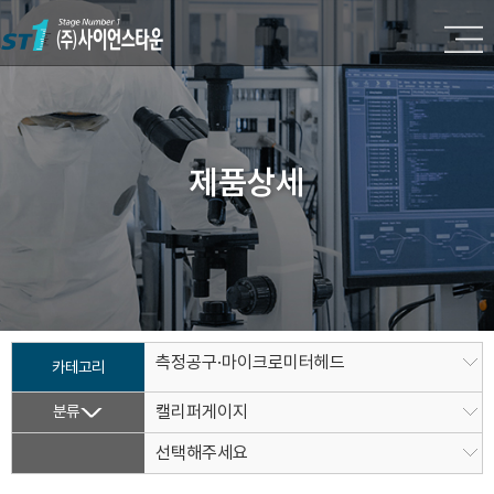
제품상세
측정공구·마이크로미터헤드
카테고리
분류
캘리퍼게이지
선택해주세요