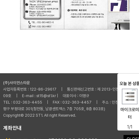
(주)사이언스타운
오늘 본 상
사업자등록번호 : 122-86-29617 | 통신판매신고번호 : 제 2013-인천부평-001
09호 | E-mail : st15@st1.kr | 대표이사 : 이명규
TEL : 032-363-4455 | FAX : 032-363-4457 | 주소 : 인천광역시 부
평구 부평대로 301(청천동, 남광센트렉스 7층 705호, 8층 803호)
마이크로미
Copyright© 2022 ST1. All right Reserved.
터
1/1
계좌안내