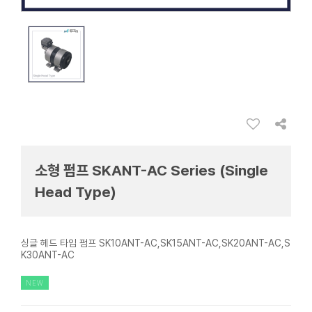
소형 펌프 SKANT-AC Series (Single
Head Type)
싱글 헤드 타입 펌프 SK10ANT-AC,SK15ANT-AC,SK20ANT-AC,S
K30ANT-AC
NEW