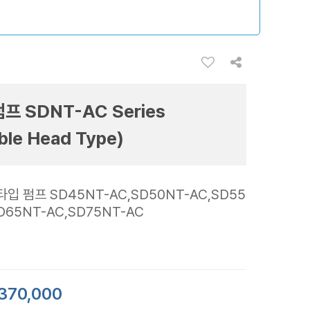
프 SDNT-AC Series
ble Head Type)
타입 펌프 SD45NT-AC,SD50NT-AC,SD55
D65NT-AC,SD75NT-AC
370,000