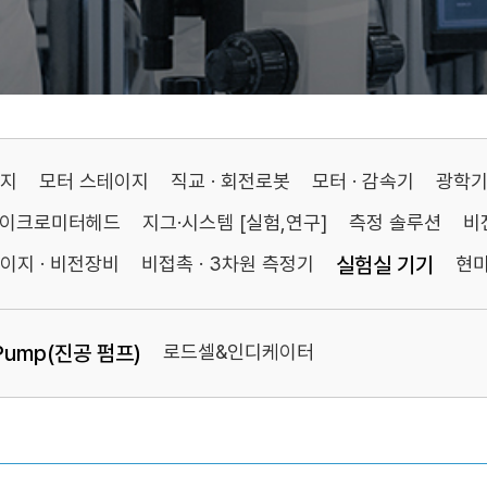
이지
모터 스테이지
직교 · 회전로봇
모터 · 감속기
광학
마이크로미터헤드
지그·시스템 [실험,연구]
측정 솔루션
비
이지 · 비전장비
비접촉 · 3차원 측정기
실험실 기기
현
Pump(진공 펌프)
로드셀&인디케이터