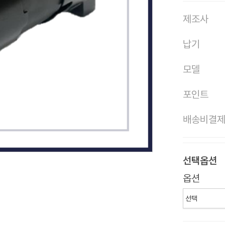
제조사
납기
모델
포인트
배송비결
선택옵션
옵션