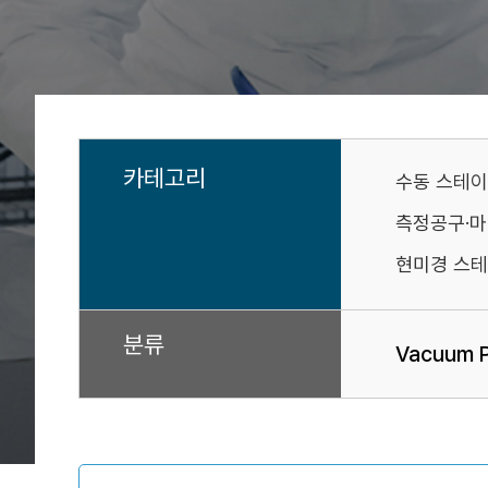
카테고리
수동 스테
측정공구·
현미경 스테
분류
Vacuum 