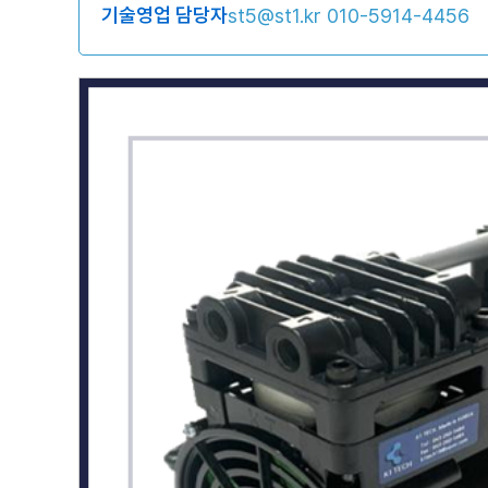
기술영업 담당자
st5@st1.kr
010-5914-4456