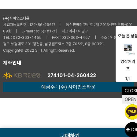
(주)사이언스타운
사업자등록번호 : 122-86-29617 | 통신판매신고번호 : 제 2013-인천부평-001
09호 | E-mail : st15@st1.kr | 대표이사 : 이명규
오늘 본 상
TEL : 032-363-4455 | FAX : 032-363-4457 | 주소 : 인천광역시 부
평구 부평대로 301(청천동, 남광센트렉스 7층 705호, 8층 803호)
Copyright© 2022 ST1. All right Reserved.
영상처리
계좌안내
프
274101-04-260422
1/1
예금주 : (주) 사이언스타운
CLOS
OPEN
TO
구매하기