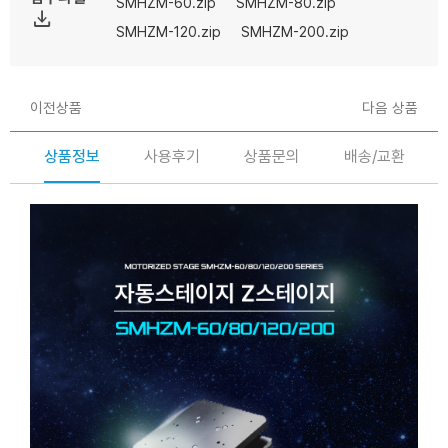
SMHZM-60.zip
SMHZM-80.zip
file_download
SMHZM-120.zip
SMHZM-200.zip
이전상품
다음 상품
상품정보
사용후기
상품문의
배송/교환