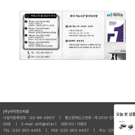
STSM-24L,R,
STSM-26L,R,
ST
(주)사이언스타운
오늘 본 상
사업자등록번호 : 122-86-29617 | 통신판매신고번호 : 제 2013-인천부평-001
09호 | E-mail : st15@st1.kr | 대표이사 : 이명규
TEL : 032-363-4455 | FAX : 032-363-4457 | 주소 : 인천광역시 부