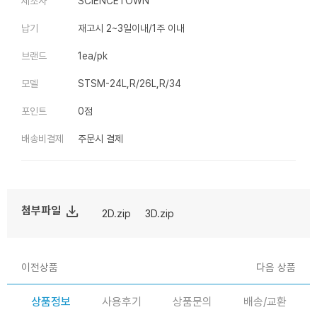
제조사
SCIENCETOWN
납기
재고시 2~3일이내/1주 이내
브랜드
1ea/pk
모델
STSM-24L,R/26L,R/34
포인트
0점
배송비결제
주문시 결제
file_download
첨부파일
2D.zip
3D.zip
이전상품
다음 상품
상품정보
사용후기
상품문의
배송/교환