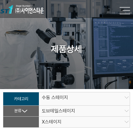
제품상세
수동 스테이지
카테고리
분류
도브테일스테이지
X스테이지