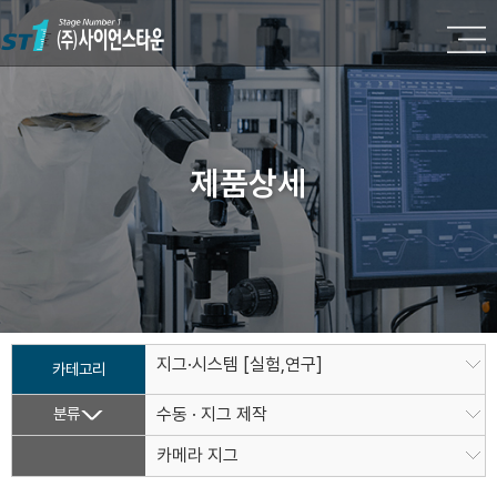
제품상세
지그·시스템 [실험,연구]
카테고리
분류
수동 · 지그 제작
카메라 지그