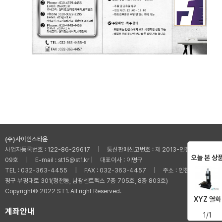
(주)사이언스타운
사업자등록번호 : 122-86-29617 | 통신판매신고번호 : 제 2013-인천부평-001
오늘 본 상
09호 | E-mail : st15@st1.kr | 대표이사 : 이명규
TEL : 032-363-4455 | FAX : 032-363-4457 | 주소 : 인천광역시 부
평구 부평대로 301(청천동, 남광센트렉스 7층 705호, 8층 803호)
Copyright© 2022 ST1. All right Reserved.
XYZ 열화
계좌안내
1/1