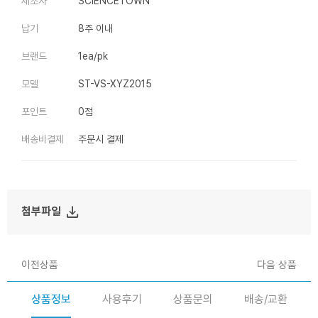
제조사
SCIENCETOWN
납기
8주 이내
브랜드
1ea/pk
모델
ST-VS-XYZ2015
포인트
0점
배송비결제
주문시 결제
file_download
첨부파일
이전상품
다음 상품
상품정보
사용후기
상품문의
배송/교환