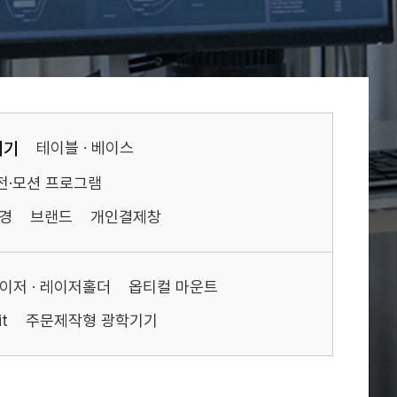
기기
테이블 · 베이스
전·모션 프로그램
경
브랜드
개인결제창
이저 · 레이저홀더
옵티컬 마운트
t
주문제작형 광학기기