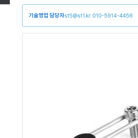
기술영업 담당자
st5@st1.kr
010-5914-4456