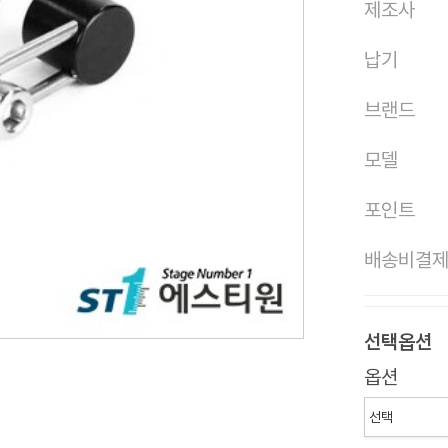
제조사
납기
브랜드
모델
포인트
배송비결
선택옵션
옵션