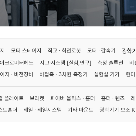
이지
모터 스테이지
직교 · 회전로봇
모터 · 감속기
광학
마이크로미터헤드
지그·시스템 [실험,연구]
측정 솔루션
비
이지 · 비전장비
비접촉 · 3차원 측정기
실험실 기기
현미
연결 플레이트
브라켓
파이버 옵틱스 · 홀더
홀더 · 렌즈
레
포스트홀더
레일 · 레일시스템
기타 마운트
광학기기 보조 Ki