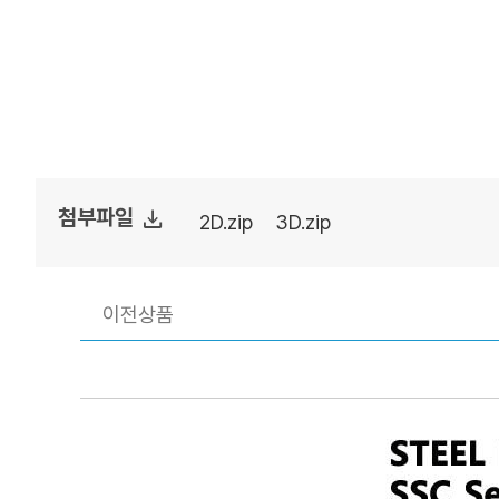
file_download
첨부파일
2D.zip
3D.zip
이전상품