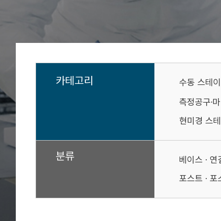
카테고리
수동 스테
측정공구·
현미경 스테
분류
베이스 · 
포스트 · 