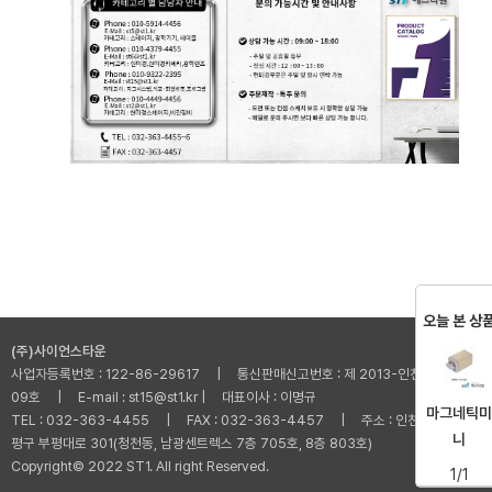
오늘 본 상
(주)사이언스타운
사업자등록번호 : 122-86-29617 | 통신판매신고번호 : 제 2013-인천부평-001
09호 | E-mail : st15@st1.kr | 대표이사 : 이명규
마그네틱미
TEL : 032-363-4455 | FAX : 032-363-4457 | 주소 : 인천광역시 부
니
평구 부평대로 301(청천동, 남광센트렉스 7층 705호, 8층 803호)
Copyright© 2022 ST1. All right Reserved.
1/1