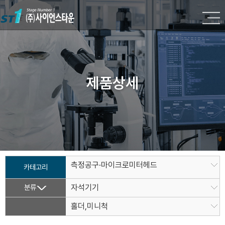
제품상세
측정공구·마이크로미터헤드
카테고리
분류
자석기기
홀더,미니척