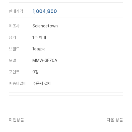
1,004,800
판매가격
제조사
Sciencetown
납기
1주 이내
브랜드
1ea/pk
모델
MMW-3F70A
포인트
0점
배송비결제
주문시 결제
이전상품
다음 상품