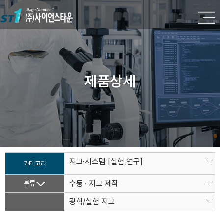
제품상세
지그·시스템 [실험,연구]
카테고리
분류
수동 · 지그 제작
광학/실험 지그