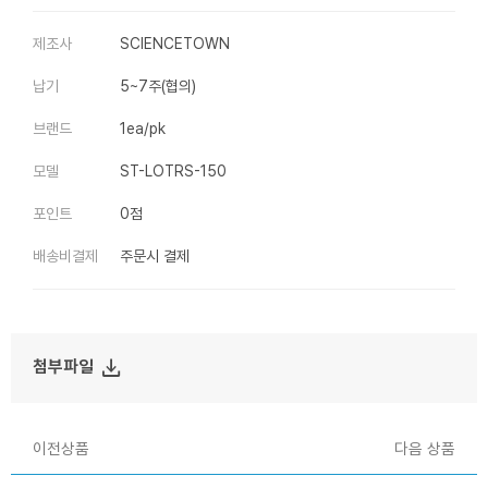
제조사
SCIENCETOWN
납기
5~7주(협의)
브랜드
1ea/pk
모델
ST-LOTRS-150
포인트
0점
배송비결제
주문시 결제
file_download
첨부파일
이전상품
다음 상품